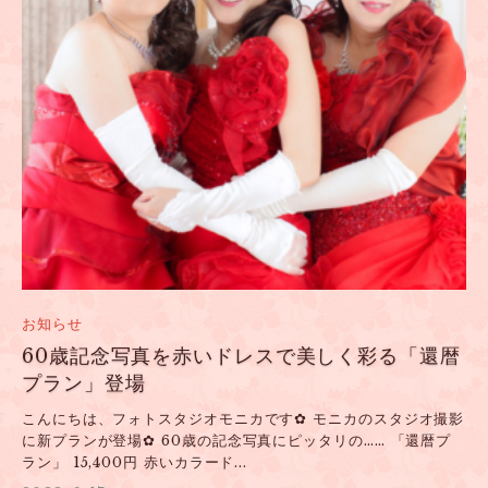
グ：
2022
年
6
月
の
記
事
お知らせ
60歳記念写真を赤いドレスで美しく彩る「還暦
プラン」登場
こんにちは、フォトスタジオモニカです✿ モニカのスタジオ撮影
に新プランが登場✿ 60歳の記念写真にピッタリの…… 「還暦プ
ラン」 15,400円 赤いカラード...