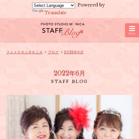
Powered by
Translate
京
都
の
フ
ォ
フォトスタジオモニカ
ブログ
2022年6月
ト
ス
2022年6月
タ
STAFF BLOG
ジ
オ
モ
ニ
カ
の
ブ
ロ