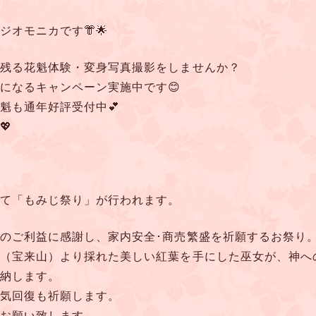
オモニカです👘🌟
残る花魁体験・変身写真撮影をしませんか？
になるキャンペーン実施中です😊
魁も通年好評受付中💕
💖
て「もみじ祭り」が行われます。
のご利益に感謝し、家内安全･商売繁盛を祈願するお祭り
（宝来山）より採れた美しい紅葉を手にした巫女が、神へ
納します。
気回復も祈願します。
お願い致します