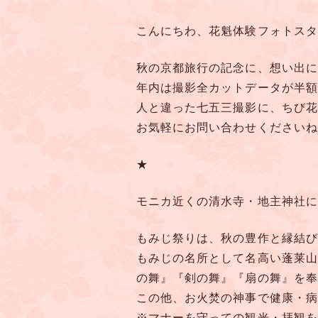
こんにちわ、花魁体験フォトスタジ
秋の京都旅行の記念に、想い出に
年内は撮影全カットデータが半額
人と違った七五三撮影に、ちび花
お気軽にお問い合わせくださいね
★
モニカ近くの清水寺・地主神社に
もみじ祭りは、秋の豊作と縁結び
もみじの名所として名高い蓬莱山
の舞』『剣の舞』『扇の舞』を奉
この他、お火焚の神事で健康・病
※マナーを守っての観光・拝観を