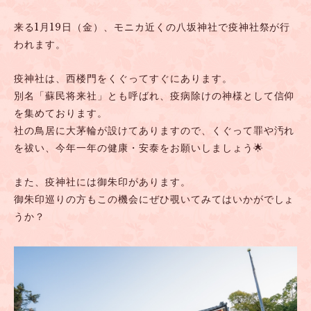
来る1
月19日（金）、モニカ近くの八坂神社で疫神社祭が行
われます。
疫神社は、西楼門をくぐってすぐにあります。
別名「蘇民将来社」とも呼ばれ、疫病除けの神様として信仰
を集めております。
社の鳥居に大茅輪が設けてありますので、くぐって罪や汚れ
を祓い、今年一年の健康・安泰をお願いしましょう🌟
また、疫神社には御朱印があります。
御朱印巡りの方もこの機会にぜひ覗いてみてはいかがでしょ
うか？