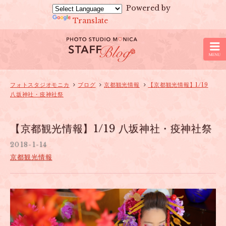
Powered by
Translate
京
都
の
フ
ォ
フォトスタジオモニカ
ブログ
京都観光情報
【京都観光情報】1/19
八坂神社・疫神社祭
ト
ス
タ
【京都観光情報】1/19 八坂神社・疫神社祭
ジ
2018-1-14
オ
京都観光情報
モ
ニ
カ
の
ブ
ロ