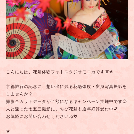
グ：
【京
都
観
光
情
報】
1/19
八
こんにちは、花魁体験フォトスタジオモニカです👘🌟
坂
神
京都旅行の記念に、想い出に残る花魁体験・変身写真撮影を
社・
しませんか？
疫
撮影全カットデータが半額になるキャンペーン実施中です😊
神
人と違った七五三撮影に、ちび花魁も通年好評受付中💕
社
お気軽にお問い合わせくださいね💖
祭
★