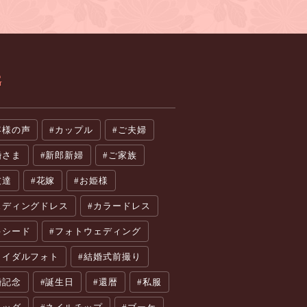
G
客様の声
カップル
ご夫婦
婚さま
新郎新婦
ご家族
友達
花嫁
お姫様
ェディングドレス
カラードレス
キシード
フォトウェディング
ライダルフォト
結婚式前撮り
婚記念
誕生日
還暦
私服