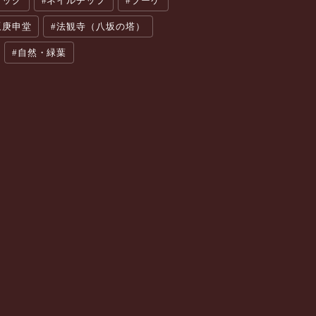
ィッグ
ネイルチップ
ブーケ
坂庚申堂
法観寺（八坂の塔）
自然・緑葉