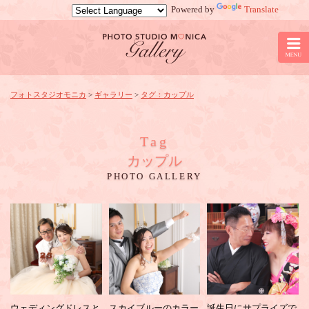
Powered by
Translate
レ
ン
タ
ル
着
物
フォトスタジオモニカ
>
ギャラリー
>
タグ：カップル
ロ
ー
ズ
Tag
で
カップル
ロ
PHOTO GALLERY
ケ
ー
シ
ョ
ン
撮
影：
カ
ッ
プ
ウェディングドレスと
スカイブルーのカラー
誕生日にサプライズで