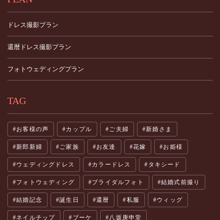
ドレス撮影プラン
還暦ドレス撮影プラン
フォトウェディングプラン
TAG
お客様の声
カップル
ご夫婦
新婚さま
新郎新婦
ご家族
お友達
花嫁
お姫様
ウェディングドレス
カラードレス
タキシード
フォトウェディング
ブライダルフォト
結婚式前撮り
結婚記念
誕生日
還暦
私服
ウィッグ
ネイルチップ
ブーケ
八坂庚申堂