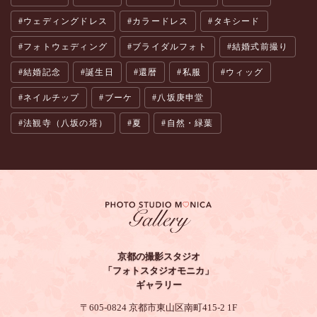
ウェディングドレス
カラードレス
タキシード
フォトウェディング
ブライダルフォト
結婚式前撮り
結婚記念
誕生日
還暦
私服
ウィッグ
ネイルチップ
ブーケ
八坂庚申堂
法観寺（八坂の塔）
夏
自然・緑葉
京都の撮影スタジオ
「フォトスタジオモニカ」
ギャラリー
〒605-0824 京都市東山区南町415-2 1F