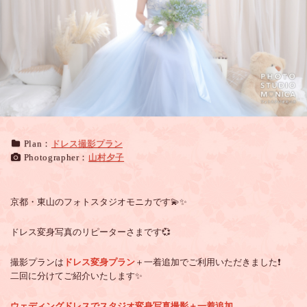
ラ
ー
ド
レ
ス
で
ス
タ
ジ
オ
Plan：
ドレス撮影プラン
変
Photographer：
山村夕子
身
写
真
撮
京都・東山のフォトスタジオモニカです💫✨
影
＋
ドレス変身写真のリピーターさまです💞
一
着
撮影プランは
ドレス変身プラン
＋一着追加でご利用いただきました❗
追
二回に分けてご紹介いたします✨
加
ウェディングドレスでスタジオ変身写真撮影＋一着追加