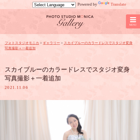
Powered by
Translate
京
都
の
フ
ォ
ト
フォトスタジオモニカ
>
ギャラリー
>
スカイブルーのカラードレスでスタジオ変身
写真撮影＋一着追加
ス
タ
ジ
オ
スカイブルーのカラードレスでスタジオ変身
モ
写真撮影＋一着追加
ニ
カ：
2021.11.06
ス
カ
イ
ブ
ル
ー
の
カ