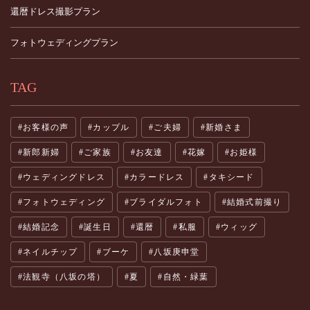
還暦ドレス撮影プラン
フォトウェディングプラン
TAG
お客様の声
カップル
ご夫婦
新婚さま
新郎新婦
ご家族
お友達
花嫁
お姫様
ウェディングドレス
カラードレス
タキシード
フォトウェディング
ブライダルフォト
結婚式前撮り
結婚記念
誕生日
還暦
私服
ウィッグ
ネイルチップ
ブーケ
八坂庚申堂
法観寺（八坂の塔）
夏
自然・緑葉