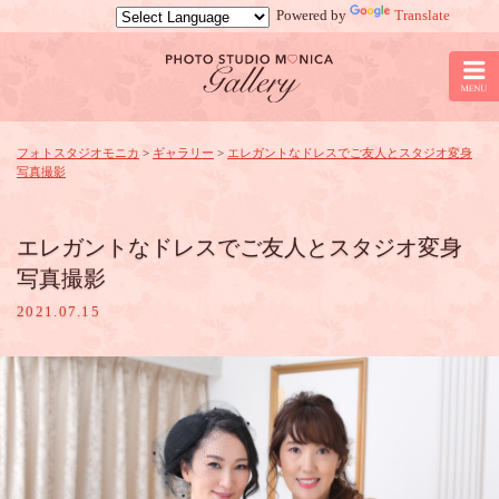
Powered by
Translate
京
都
の
フ
ォ
ト
フォトスタジオモニカ
>
ギャラリー
>
エレガントなドレスでご友人とスタジオ変身
写真撮影
ス
タ
ジ
オ
エレガントなドレスでご友人とスタジオ変身
モ
写真撮影
ニ
カ：
2021.07.15
エ
レ
ガ
ン
ト
な
ド
レ