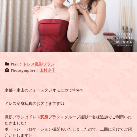
ス
で
ご
友
人
と
ス
タ
ジ
オ
Plan：
ドレス撮影プラン
変
Photographer：
山村夕子
身
写
真
撮
京都・東山のフォトスタジオモニカです💫✨
影
ドレス変身写真のお客さまです💞
撮影プランは
ドレス変身プラン
＋グループ撮影一名様追加でご利用いた
だきました❗
ポートレートロケーション撮影もいたしましたので、二回に分けてご紹
介いたします✨